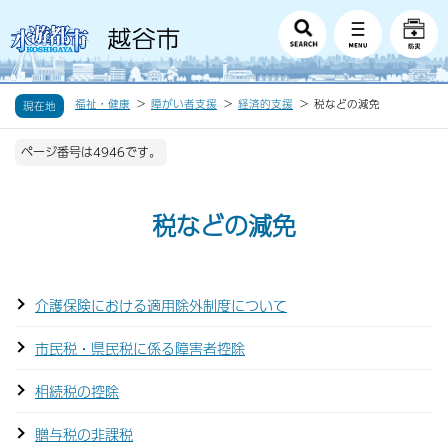
福祉・健康
障がい者支援
経済的支援
税などの減免
現在地
ページ番号は4946です。
税などの減免
介護保険における適用除外制度について
市民税・県民税に係る障害者控除
相続税の控除
贈与税の非課税