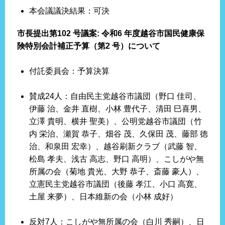
本会議議決結果：可決
市長提出第102 号議案: 令和6 年度越谷市国民健康保
険特別会計補正予算（第2 号）について
付託委員会：予算決算
賛成24人：自由民主党越谷市議団（野口 佳司、
伊藤 治、金井 直樹、小林 豊代子、清田 巳喜男、
立澤 貴明、横井 聖美）、公明党越谷市議団（竹
内 栄治、瀬賀 恭子、畑谷 茂、久保田 茂、藤部 徳
治、和泉田 宏幸）、越谷刷新クラブ（武藤 智、
松島 孝夫、浅古 高志、野口 高明）、こしがや無
所属の会（菊地 貴光、大野 恭子、斎藤 豪人）、
立憲民主党越谷市議団（後藤 孝江、小口 高寛、
土屋 来夢）、日本維新の会（小林 成好）
反対7人：こしがや無所属の会（白川 秀嗣）、日