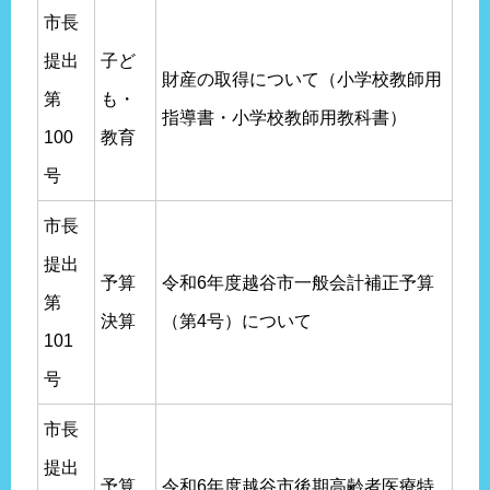
市長
提出
子ど
財産の取得について（小学校教師用
第
も・
指導書・小学校教師用教科書）
100
教育
号
市長
提出
予算
令和6年度越谷市一般会計補正予算
第
決算
（第4号）について
101
号
市長
提出
予算
令和6年度越谷市後期高齢者医療特