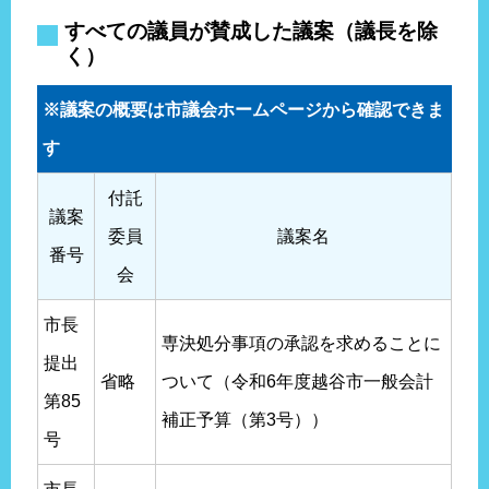
すべての議員が賛成した議案（議長を除
く）
※議案の概要は市議会ホームページから確認できま
す
付託
議案
委員
議案名
番号
会
市長
専決処分事項の承認を求めることに
提出
省略
ついて（令和6年度越谷市一般会計
第85
補正予算（第3号））
号