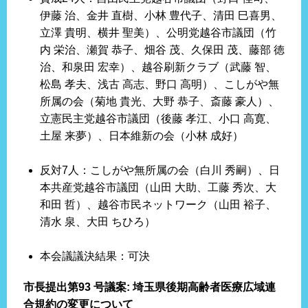
伊藤 治、金井 直樹、小林 豊代子、清田 巳喜男、
立澤 貴明、横井 聖美）、公明党越谷市議団（竹
内 栄治、瀬賀 恭子、畑谷 茂、久保田 茂、藤部 徳
治、和泉田 宏幸）、越谷刷新クラブ（武藤 智、
松島 孝夫、浅古 高志、野口 高明）、こしがや無
所属の会（菊地 貴光、大野 恭子、斎藤 豪人）、
立憲民主党越谷市議団（後藤 孝江、小口 高寛、
土屋 来夢）、日本維新の会（小林 成好）
反対7人：こしがや無所属の会（白川 秀嗣）、日
本共産党越谷市議団（山田 大助、工藤 秀次、大
和田 哲）、越谷市民ネットワーク（山田 裕子、
清水 泉、大田 ちひろ）
本会議議決結果：可決
市長提出第93 号議案: 埼玉県後期高齢者医療広域連
合規約の変更について