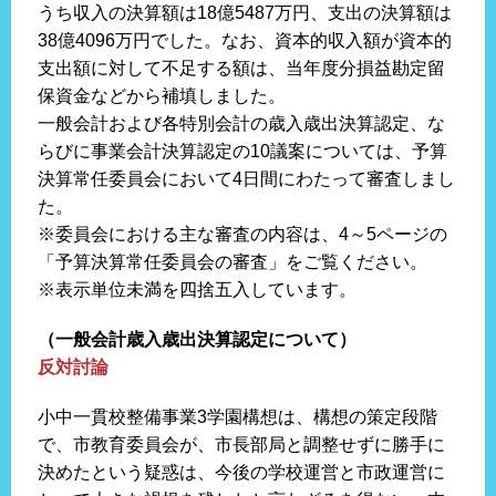
うち収入の決算額は18億5487万円、支出の決算額は
38億4096万円でした。なお、資本的収入額が資本的
支出額に対して不足する額は、当年度分損益勘定留
保資金などから補填しました。
一般会計および各特別会計の歳入歳出決算認定、な
らびに事業会計決算認定の10議案については、予算
決算常任委員会において4日間にわたって審査しまし
た。
※委員会における主な審査の内容は、4～5ページの
「予算決算常任委員会の審査」をご覧ください。
※表示単位未満を四捨五入しています。
（一般会計歳入歳出決算認定について）
反対討論
小中一貫校整備事業3学園構想は、構想の策定段階
で、市教育委員会が、市長部局と調整せずに勝手に
決めたという疑惑は、今後の学校運営と市政運営に