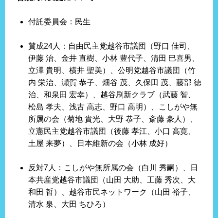
付託委員会：民生
賛成24人：自由民主党越谷市議団（野口 佳司、
伊藤 治、金井 直樹、小林 豊代子、清田 巳喜男、
立澤 貴明、横井 聖美）、公明党越谷市議団（竹
内 栄治、瀬賀 恭子、畑谷 茂、久保田 茂、藤部 徳
治、和泉田 宏幸）、越谷刷新クラブ（武藤 智、
松島 孝夫、浅古 高志、野口 高明）、こしがや無
所属の会（菊地 貴光、大野 恭子、斎藤 豪人）、
立憲民主党越谷市議団（後藤 孝江、小口 高寛、
土屋 来夢）、日本維新の会（小林 成好）
反対7人：こしがや無所属の会（白川 秀嗣）、日
本共産党越谷市議団（山田 大助、工藤 秀次、大
和田 哲）、越谷市民ネットワーク（山田 裕子、
清水 泉、大田 ちひろ）