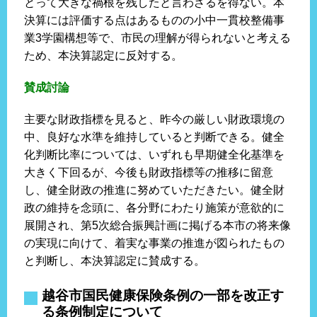
とって大きな禍根を残したと言わざるを得ない。本
決算には評価する点はあるものの小中一貫校整備事
業3学園構想等で、市民の理解が得られないと考える
ため、本決算認定に反対する。
賛成討論
主要な財政指標を見ると、昨今の厳しい財政環境の
中、良好な水準を維持していると判断できる。健全
化判断比率については、いずれも早期健全化基準を
大きく下回るが、今後も財政指標等の推移に留意
し、健全財政の推進に努めていただきたい。健全財
政の維持を念頭に、各分野にわたり施策が意欲的に
展開され、第5次総合振興計画に掲げる本市の将来像
の実現に向けて、着実な事業の推進が図られたもの
と判断し、本決算認定に賛成する。
越谷市国民健康保険条例の一部を改正す
る条例制定について