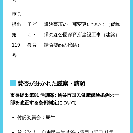
号
市長
提出
子ど
議決事項の一部変更について（仮称
第
も・
緑の森公園保育所建設工事（建築）
119
教育
請負契約の締結）
号
賛否が分かれた議案・請願
市長提出第91 号議案: 越谷市国民健康保険条例の一
部を改正する条例制定について
付託委員会：民生
賛成24人：自由民主党越谷市議団（野口 佳司、