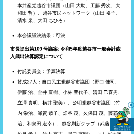
本共産党越谷市議団（山田 大助、工藤 秀次、大
和田 哲）、越谷市民ネットワーク（山田 裕子、
清水 泉、大田 ちひろ）
本会議議決結果：可決
市長提出第109 号議案: 令和5年度越谷市一般会計歳
入歳出決算認定について
付託委員会：予算決算
賛成27人：自由民主党越谷市議団（野口 佳司、
伊藤 治、金井 直樹、小林 豊代子、清田 巳喜男、
立澤 貴明、横井 聖美）、公明党越谷市議団（竹
内 栄治、瀬賀 恭子、畑谷 茂、久保田 茂、藤部 徳
治、和泉田 宏幸）、越谷刷新クラブ（武藤 智、