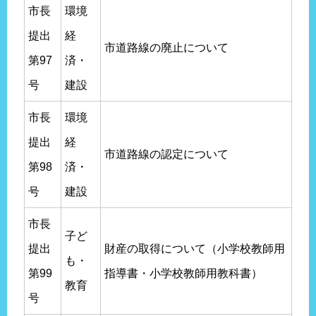
市長
環境
提出
経
市道路線の廃止について
第97
済・
号
建設
市長
環境
提出
経
市道路線の認定について
第98
済・
号
建設
市長
子ど
提出
財産の取得について（小学校教師用
も・
第99
指導書・小学校教師用教科書）
教育
号