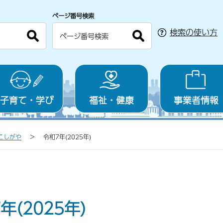
ページ番号検索
検索の使い方
子育て・学び
福祉・健康
事業者情報
こしがや
令和7年(2025年)
年(2025年)