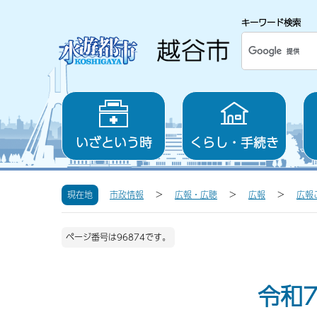
キーワード検索
いざという時
くらし・手続き
現在地
市政情報
広報・広聴
広報
広報
ページ番号は96874です。
令和7