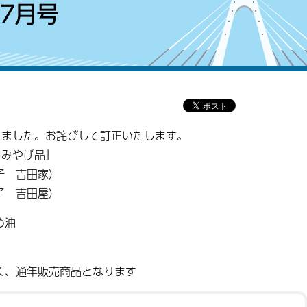
7月号
りました。お詫びして訂正いたします。
手みやげ品」
子 吉田家）
子 吉田屋）
め油
く、通年販売商品となります