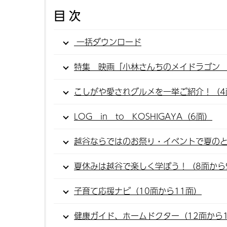
目次
一括ダウンロード
特集 映画「小林さんちのメイドラゴン 
こしがや愛されグルメを一挙ご紹介！（4
LOG in to KOSHIGAYA（6面）
越谷ならではのお祭り・イベントで夏のと
夏休みは越谷で楽しく学ぼう！（8面から
子育て応援ナビ（10面から11面）
健康ガイド、ホームドクター（12面から