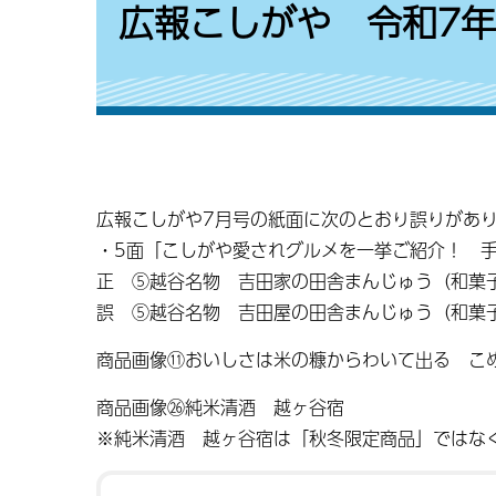
広報こしがや 令和7年
広報こしがや7月号の紙面に次のとおり誤りがあ
・5面「こしがや愛されグルメを一挙ご紹介！ 
正 ⑤越谷名物 吉田家の田舎まんじゅう（和菓
誤 ⑤越谷名物 吉田屋の田舎まんじゅう（和菓
商品画像⑪おいしさは米の糠からわいて出る こ
商品画像㉖純米清酒 越ヶ谷宿
※純米清酒 越ヶ谷宿は「秋冬限定商品」ではな