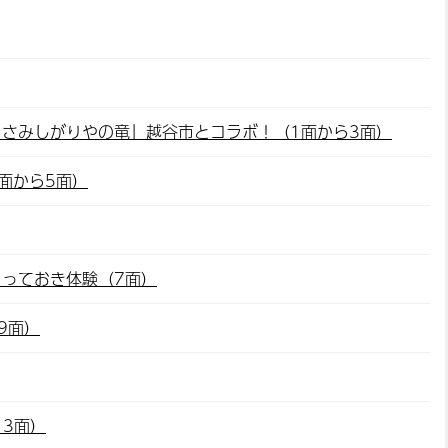
さみしがりやの竜」越谷市とコラボ！（1面から3面）
面から5面）
っておき体験（7面）
9面）
13面）