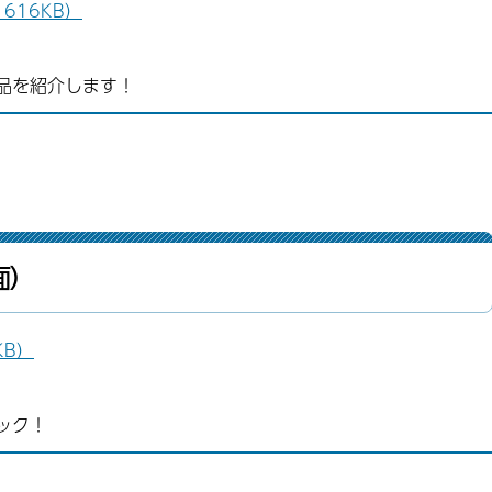
616KB）
品を紹介します！
面）
KB）
ック！