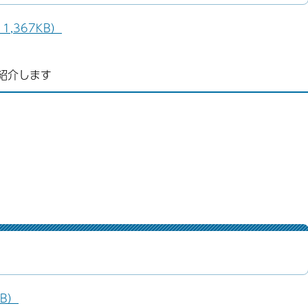
,367KB）
紹介します
B）