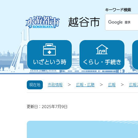
キーワード検索
いざという時
くらし・手続き
現在地
市政情報
広報・広聴
広報
広報
更新日：2025年7月9日