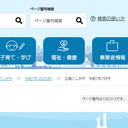
ページ番号検索
検索の使い方
子育て・学び
福祉・健康
事業者情報
こしがや
令和7年(2025年)
広報こしがや 令和7年7月号
ページ番号は105313です。