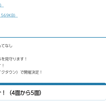
B）
569KB）
もてなし
ちを見守ります！
す！
イクタウン）で開催決定！
！（4面から5面）