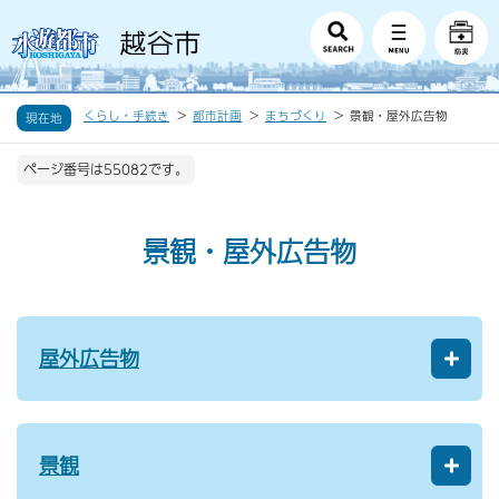
くらし・手続き
都市計画
まちづくり
景観・屋外広告物
現在地
ページ番号は55082です。
景観・屋外広告物
屋外広告物
景観